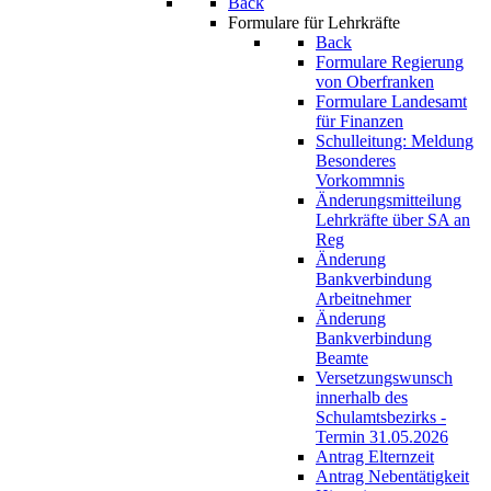
Back
Formulare für Lehrkräfte
Back
Formulare Regierung
von Oberfranken
Formulare Landesamt
für Finanzen
Schulleitung: Meldung
Besonderes
Vorkommnis
Änderungsmitteilung
Lehrkräfte über SA an
Reg
Änderung
Bankverbindung
Arbeitnehmer
Änderung
Bankverbindung
Beamte
Versetzungswunsch
innerhalb des
Schulamtsbezirks -
Termin 31.05.2026
Antrag Elternzeit
Antrag Nebentätigkeit