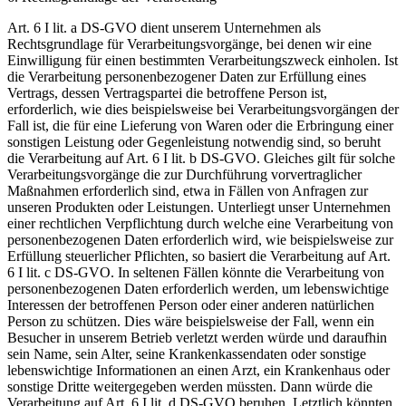
Art. 6 I lit. a DS-GVO dient unserem Unternehmen als
Rechtsgrundlage für Verarbeitungsvorgänge, bei denen wir eine
Einwilligung für einen bestimmten Verarbeitungszweck einholen. Ist
die Verarbeitung personenbezogener Daten zur Erfüllung eines
Vertrags, dessen Vertragspartei die betroffene Person ist,
erforderlich, wie dies beispielsweise bei Verarbeitungsvorgängen der
Fall ist, die für eine Lieferung von Waren oder die Erbringung einer
sonstigen Leistung oder Gegenleistung notwendig sind, so beruht
die Verarbeitung auf Art. 6 I lit. b DS-GVO. Gleiches gilt für solche
Verarbeitungsvorgänge die zur Durchführung vorvertraglicher
Maßnahmen erforderlich sind, etwa in Fällen von Anfragen zur
unseren Produkten oder Leistungen. Unterliegt unser Unternehmen
einer rechtlichen Verpflichtung durch welche eine Verarbeitung von
personenbezogenen Daten erforderlich wird, wie beispielsweise zur
Erfüllung steuerlicher Pflichten, so basiert die Verarbeitung auf Art.
6 I lit. c DS-GVO. In seltenen Fällen könnte die Verarbeitung von
personenbezogenen Daten erforderlich werden, um lebenswichtige
Interessen der betroffenen Person oder einer anderen natürlichen
Person zu schützen. Dies wäre beispielsweise der Fall, wenn ein
Besucher in unserem Betrieb verletzt werden würde und daraufhin
sein Name, sein Alter, seine Krankenkassendaten oder sonstige
lebenswichtige Informationen an einen Arzt, ein Krankenhaus oder
sonstige Dritte weitergegeben werden müssten. Dann würde die
Verarbeitung auf Art. 6 I lit. d DS-GVO beruhen. Letztlich könnten