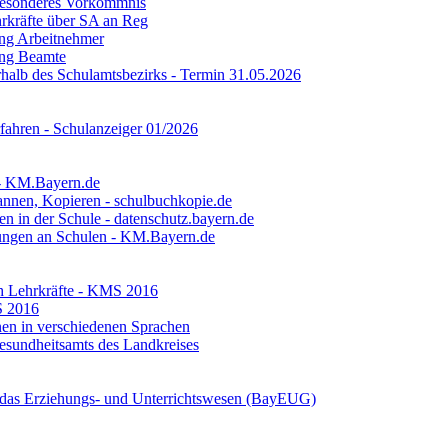
Besonderes Vorkommnis
rkräfte über SA an Reg
ng Arbeitnehmer
ng Beamte
halb des Schulamtsbezirks - Termin 31.05.2026
fahren - Schulanzeiger 01/2026
 - KM.Bayern.de
annen, Kopieren - schulbuchkopie.de
n in der Schule - datenschutz.bayern.de
ungen an Schulen - KM.Bayern.de
 Lehrkräfte - KMS 2016
S 2016
nen in verschiedenen Sprachen
Gesundheitsamts des Landkreises
 das Erziehungs- und Unterrichtswesen (BayEUG)