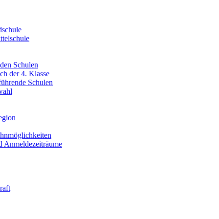
dschule
telschule
nden Schulen
ch der 4. Klasse
rführende Schulen
wahl
egion
ahnmöglichkeiten
nd Anmeldezeiträume
raft