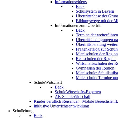
Informationsvideos
Back
Schulsystem in Bayern
Übertrittsphase der Grun
Bildungswege mit der Mit
Informationen zum Übertritt
Back
Termine der weiterführe
Übertrittsbedingungen na
Übertrittsberatung weite
Fragenkatalog zur Schul
Mittelschulen der Region
Realschulen der Region
Wirtschaftsschulen der R
Gymnasien der Region
Mittelschule: Schullaufb
Mittelschule: Termine u
SchuleWirtschaft
Back
SchuleWirtschafts-Experten
AK SchuleWirtschaft
Kinder beruflich Reisender - Mobile Bereichslehrk
Inklusive Unterrichtsentwicklung
Schulleitung
Back