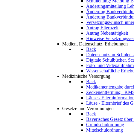
Schulleitung: Meldung 
Änderungsmitteilung Leh
Änderung Bankverbindu
Änderung Bankverbindu
Versetzungswunsch inner
Antrag Elternzeit
Antrag Nebentätigkeit
Hinweise Versetzungsver
Medien, Datenschutz, Erhebungen
Back
Datenschutz an Schulen
Digitale Schulbücher, Sc
Foto- und Videoaufnahme
Wissenschaftliche Erheb
Medizinische Versorgung
Back
Medikamentengabe durch
Zeckenentfernung - KM
Läuse - Elterninformatio
Läuse - Elternbrief des 
Gesetze und Verordnungen
Back
Bayerisches Gesetz über
Grundschulordnung
Mittelschulordnung